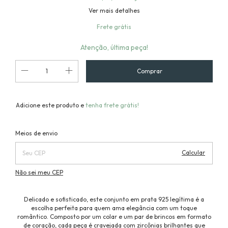
Ver mais detalhes
Frete grátis
Atenção, última peça!
Adicione este produto e
tenha frete grátis!
Alterar CEP
Entregas para o CEP:
Meios de envio
Calcular
Não sei meu CEP
Delicado e sofisticado, este conjunto em prata 925 legítima é a
escolha perfeita para quem ama elegância com um toque
romântico. Composto por um colar e um par de brincos em formato
de coração, cada peça é cravejada com zircônias brilhantes que