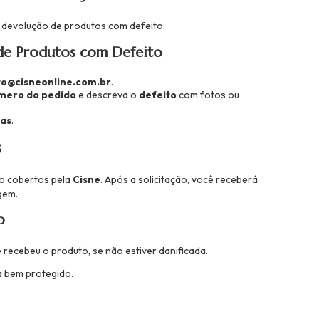
a devolução de produtos com defeito.
de Produtos com Defeito
o@cisneonline.com.br
.
mero do pedido
e descreva o
defeito
com fotos ou
ias
.
s
ão cobertos pela
Cisne
. Após a solicitação, você receberá
gem.
o
recebeu o produto, se não estiver danificada.
a bem protegido.