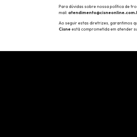
Para dúvidas sobre nossa política de tr
mail:
atendimento@cisneonline.com.
Ao seguir estas diretrizes, garantimos q
Cisne
está comprometida em atender su