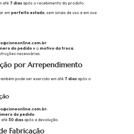
em até
7 dias
após o recebimento do produto.
tar em
perfeito estado
, sem sinais de uso e em sua
o@cisneonline.com.br
mero do pedido
e o
motivo da troca
.
struções necessárias.
ução por Arrependimento
o também pode ser exercido em até
7 dias
após o
ção
o@cisneonline.com.br
.
úmero do pedido
.
 até
30 dias
após a devolução.
de Fabricação