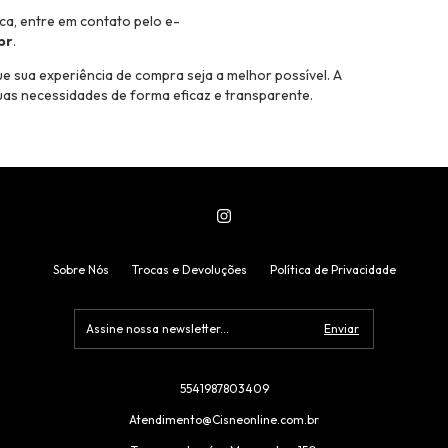
oca, entre em contato pelo e-
br
.
ue sua experiência de compra seja a melhor possível. A
as necessidades de forma eficaz e transparente.
Sobre Nós
Trocas e Devoluções
Política de Privacidade
5541987803409
Atendimento@Cisneonline.com.br