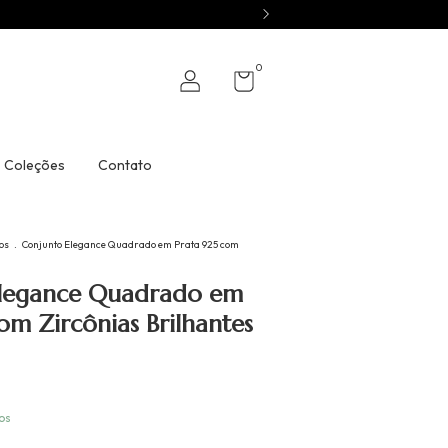
0
Coleções
Contato
os
.
Conjunto Elegance Quadrado em Prata 925 com
Elegance Quadrado em
om Zircônias Brilhantes
os