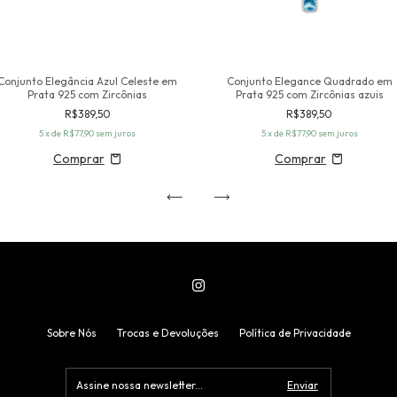
Conjunto Elegância Azul Celeste em
Conjunto Elegance Quadrado em
Prata 925 com Zircônias
Prata 925 com Zircônias azuis
R$389,50
R$389,50
5
x de
R$77,90
sem juros
5
x de
R$77,90
sem juros
Sobre Nós
Trocas e Devoluções
Política de Privacidade