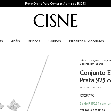
Frete Grátis Para Compras Acima de R$250
as
Anéis
Brincos
Colares
Pulseiras e Braceletes
Início
.
Coleções
.
Conjunt
Zircônias Brilhantes
Conjunto 
Prata 925 c
SKU:
090.005.0006
R$297,70
5
x de
R$59,54
sem jur
Ver mais detalhes