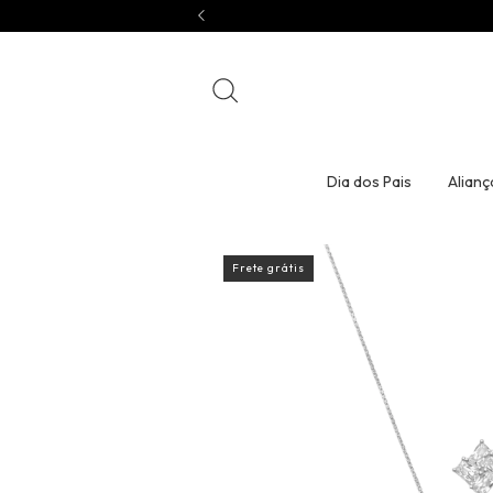
Dia dos Pais
Alianç
Frete grátis