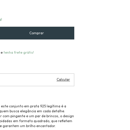
a!
 e
tenha frete grátis!
Alterar CEP
Calcular
, este conjunto em prata 925 legítima é a
 quem busca elegância em cada detalhe.
 com pingente e um par de brincos, o design
apidadas em formato quadrado, que refletem
 e garantem um brilho encantador.