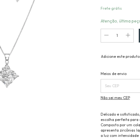
Frete grátis
Atenção, última peç
Adicione este produto
Entregas para o CEP:
Meios de envio
Não sei meu CEP
Delicado e sofisticado
escolha perfeita para
Composto por um colar
apresenta zircônias l
a luz com intensidade