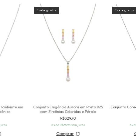
Frete grátis
Frete grátis
a Radiante em
Conjunto Elegância Aurora em Prata 925
Conjunto Cora
cônias
com Zircônias Coloridas e Pérola
R$329,70
juros
5
x de
R$65,94
sem juros
5
x 